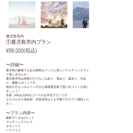
鹿児島市内
①鹿児島市内プラン
¥99,000(税込)
〜​詳細〜
鹿児島の象徴でもある桜島をバックに美しいウェディングフォ
ト残しませんか。
鹿児島市内は桜島だけでなく山あり、海あり、森あり、川あ
り、素敵スポットです。
地元の方もハネムーンの方も南国鹿児島で思い出フォトを残し
ましょう！
衣装（WD)
1点90分コースのお手頃プランです。
もちろんロケ地追加、衣装追加なども可能ですのでご相談くだ
さい。
〜​プラン内容〜
​撮影データ150カット
ウェディングドレス
​タキシード
ヘアメイク