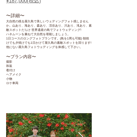
¥187,000(税込)
〜​詳細〜
大自然の残る屋久島で美しいウェディングフォト残しません
か。山あり、海あり、森あり、渓谷あり、川あり、滝あり、素
敵スポットだらけ 世界遺産の島でフォトウェディング!
ハネムーンを兼ねて大自然を堪能しましょう。
1日コースのロングフォトプランです。(島を1周も可能) 朝焼
けでも夕焼けでも1日かけて屋久島の素敵スポットを回ります!
他にない屋久島フォトウェディングを体感して下さい。
〜​プラン内容〜
撮影
和装
着付け
ヘアメイク
小物
ロケ車両