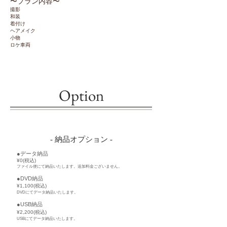
〜​プラン内容〜
撮影
和装
着付け
ヘアメイク
小物
ロケ車両
​Option
- 納品オプション -
●データ納品
¥0(税込)
ファイル便に
て納品いたします。追加料金ございません。
●DVD納品
¥1,100(税込)
DVDにてデータ納品いたします。
●USB納品
¥2,200(税込)
USBにてデータ納品いたします。