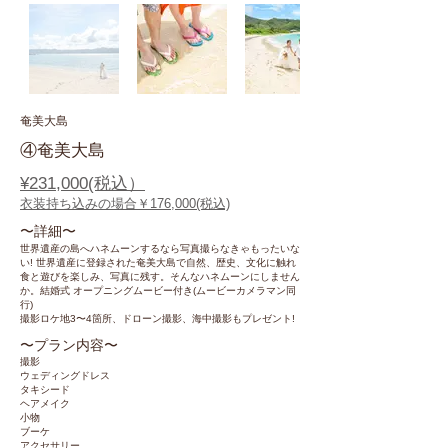
​奄美大島
④奄美大島
¥231,000(税込）
衣装持ち込みの場合￥176,000(税込)
〜​詳細〜
世界遺産の島へハネムーンするなら写真撮らなきゃもったいな
い! 世界遺産に登録された奄美大島で自然、歴史、文化に触れ
食と遊びを楽しみ、写真に残す。そんなハネムーンにしません
か。結婚式 オープニングムービー付き(ムービーカメラマン同
行)
撮影ロケ地3〜4箇所、ドローン撮影、海中撮影もプレゼント!
〜​プラン内容〜
撮影
ウェディングドレス
​タキシード
ヘアメイク
小物
ブーケ
アクセサリー