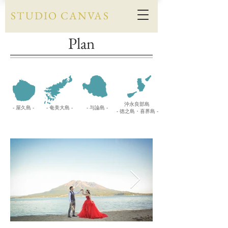
​STUDIO CANVAS
Plan
沖永良部島
- ​屋久島 -
- 奄美大島 -
- 与論島 -
- 徳之島・喜界島 -