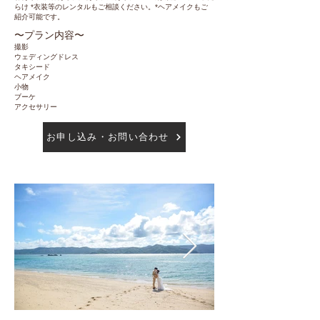
らけ *衣装等のレンタルもご相談ください。*ヘアメイクもご
紹介可能です。
〜​プラン内容〜
撮影
ウェディングドレス
​タキシード
ヘアメイク
小物
ブーケ
アクセサリー
お申し込み・お問い合わせ