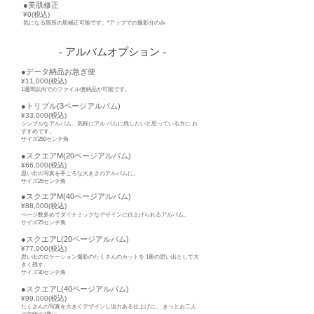
●美肌修正
¥0(税込)
気になる箇所の肌補正可能です。*アップでの撮影分のみ
- アルバムオプション -
●データ納品お急ぎ便
¥11,000(税込)
1週間以内でのファイル便納品が可能です。
●トリプル(3ページアルバム)
¥33,000(税込)
シンプルなアルバム。気軽にアル バムに残したいと思っている方に お
すすめです。
サイズ250センチ角
●スクエアM(20ページアルバム)
¥66,000(税込)
思い出の写真を手ごろな大きさのアルバムに。
サイズ25センチ角
●スクエアM(40ページアルバム)
¥88,000(税込)
ページ数多めでダイナミックなデザインに仕上げられるアルバム。
サイズ25センチ角
●スクエアL(20ページアルバム)
¥77,000(税込)
思い出のロケーション撮影のたくさんのカットを 1冊の思い出として大
きく残す。
サイズ30センチ角
●スクエアL(40ページアルバム)
¥99,000(税込)
たくさんの写真を大きくデザインし迫力ある仕上げに。 きっとお二人