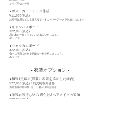
の宝物の1冊に。
サイズ30センチ角
●ポストカードデータ作成
¥11,000(税込)
結婚報告用などにも使えるポストカードのデータを作成いたします。
●キャンバスボード
¥22,000(税込)
思い出の一枚をキャンバス加工いたします。
A3サイズ
●ウェルカムボード
¥22,000(税込)
色々な場面で飾れる素敵な一枚を残しましょう。
A2サイズ
- 衣装オプション -
●
和装1点追加(洋装に和装を追加した場合)
¥77,000(税込)＊鹿児島市内価格
新郎新婦様用和装1点 ＊ 着付け料金別途
●洋装衣装持ち込み 着付け&ヘアメイクの追加
¥22,000(税込)
新婦様洋装追加(持ち込み衣装)時のお支度代
着付け、ヘッドチェンジ
●和装衣装持ち込み 着付け&ヘアメイクの追加
¥33,000(税込)
新婦様和装追加(持ち込み衣装)時のお支度代 着付け、ヘッドチェンジ
●Color Dress1点追加
¥22,000(税込)~
カラードレスを1点追加(新婦様用のみ)