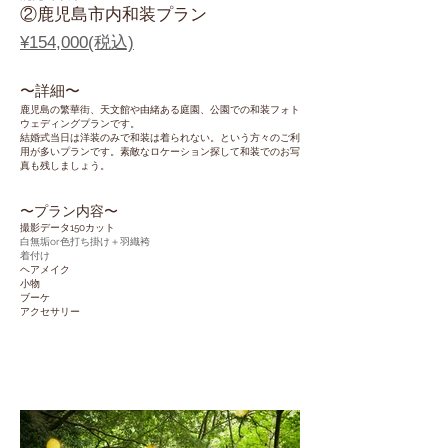
②鹿児島市内和装プラン
¥154,000(税込)
〜​詳細〜
鹿児島の繁華街、天文館や由緒ある庭園、公園での和装フォト
ウェディングプランです。
結婚式当日は洋装のみで和装は着られない。という方々のご利
用が多いプランです。
素敵なロケーション探して和装でのお写
真も残しましょう。
〜​プラン内容〜
撮影データ150カット
白無垢or色打ち掛け＋羽織袴
​着付け
ヘアメイク
小物
ブーケ
アクセサリー